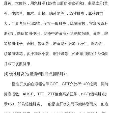
且黃、大便乾，用急肝湯1號(摘自肝病治療研究)，主要成分(黃
芩、龍膽草、白术、山楂、綿茵陳等)，
急性肝炎
，脈弦數而
大，可參考急肝湯2號，至於
一般肝炎
，脈關弦數，宜參考急肝
湯3號，隨症加減使用，治療中若黃疸不退酌加茵陳、黃芩、脘
悶加川棟子、香附、鬱金等，若食慾不振加白蒄仁、雞內金，
頭暈加菊花，多汗加浮小麥、煆牡蠣等，如正確用藥的1.5~3個
月即可恢復健康。
(4) 慢性肝炎(包括酒精性肝或脂肪肝)：
慢性肝炎的血液報告單GOT、GPT介於35~400之間，同時
黃疸指數、ALK-P、TTT、ZTT值也高於正常，r-GT(酒精肝)指
示>50，即為慢性肝炎。
一般是由肝炎久而不癒轉變而來，但症