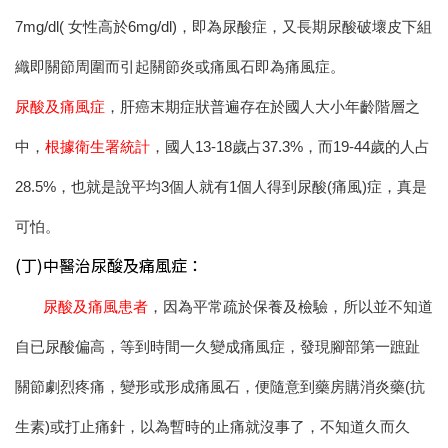
7mg/dl( 女性高於6mg/dl)，即為尿酸症，又長期尿酸破壞皮下組
織即關節周圍而引起關節炎或痛風石即為痛風症。
尿酸及痛風症
，
肝癌末期症狀
普遍存在於國人大小年齡階層之
中，
根據衛生署統計
，國人13-18歲占37.3%，而19-44歲的人占
28.5%，也就是說平均3個人就有1個人得到尿酸(痛風)症，真是
可怕。
(丁)中醫治尿酸及痛風症：
尿酸及痛風患者
，因為平常疏於保養及檢驗，所以並不知道
自已尿酸偏高，等到時間一久變成痛風症，發現腳部第一蹠趾
關節劇烈疼痛，變形或形成痛風石，便隨意到藥房購消炎藥(抗
生素)或打止痛針，以為暫時的止痛就沒事了，不知道久而久