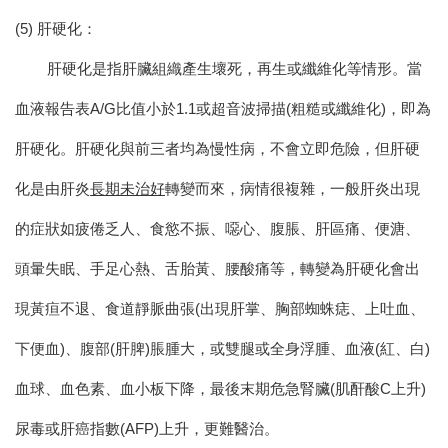
(5) 肝硬化：
肝硬化是指肝臟組織產生壞死，再生或纖維化等情形。
當
血液報告表A/G比值小於1.1或超音波掃描(粗糙或纖維化)，即為
肝硬化。
肝硬化與前三者均為慢性病，不會立即危險，但肝硬
化是由肝炎
長期未治好
轉變而來，病情很複雜，
一般肝炎
出現
的症狀如疲倦乏人、食慾不振、噁心、腹脹、肝區痛、便溏、
頭暈失眠、手足心熱、舌胎黃、腰酸痛等，轉變為
肝硬化
會出
現黃疸不退、食道靜脈曲張(出現肝掌、胸部蜘蛛痣、上吐血、
下便血)、腹部(肝脾)脹腫大，或雙腿或全身浮腫、血液(紅、白)
血球、血色素、血小板下降，最後末期危急腎臟(肌酐酸C上升)
尿毒或肝癌指數(AFP)上升，更難醫治。