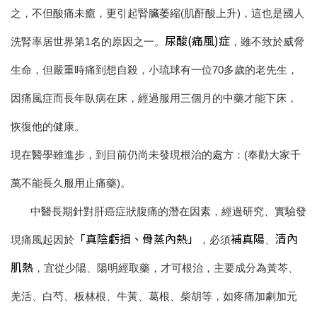
之，不但酸痛未癒，更引起腎臟萎縮(肌酐酸上升)，這也是國人
尿酸(痛風)症
洗腎率居世界第1名的原因之一。
，雖不致於威脅
生命，但嚴重時痛到想自殺，小琉球有一位70多歲的老先生，
因痛風症而長年臥病在床，經過服用三個月的中藥才能下床，
恢復他的健康。
現在醫學雖進步，到目前仍尚未發現根治的處方：(奉勸大家千
萬不能長久服用止痛藥)。
中醫長期針對肝癌症狀腹痛的潛在因素，經過研究、實驗發
「真陰虧損、骨蒸內熱」
補真陽
清內
現痛風起因於
，必須
、
肌熱
，宜從少陽、陽明經取藥，才可根治，主要成分為黃芩、
羌活、白芍、板林根、牛黃、葛根、柴胡等，如疼痛加劇加元