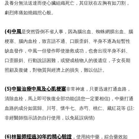
及養分無法送達而使心臟組織死亡，其症狀在左胸有如刀割，
劇烈疼痛如燒鐵挖心般。
(4)
中風
是突然昏倒不省人事，因為腦出血、蜘蛛網膜出血、腦
梗塞、腦內血栓，致言語不通、口眼歪斜、半身不逐為短暫性
缺血發作，中風一但發作即使搶救成功，也會出現半身不斜、
口歪眼斜、行動說話困難，或變成植物人的後遺症，子女長期
照顧及復健，對物質與經濟上的損失，難以估計。
(5)
中醫治療中風及心肌梗塞
非常神速，只要迅速打通血路，
清除血栓，馬上即可恢復全部功能(請您一定要相信)，中藥打通
血路的成分如當歸、川芎、懷牛七、赤芍、桃仁、藏紅花等 (註:
非經醫師指示請勿自行使用，以免延誤病情)
(6)
林醫師經過30年的精心驗證
，使用純中藥，綜合藥效如