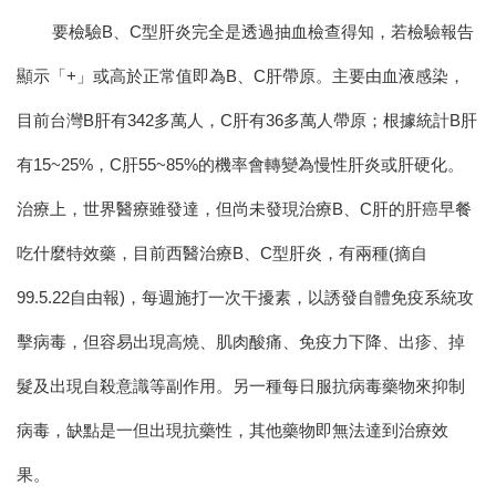
要檢驗B、C型肝炎完全是透過抽血檢查得知，若檢驗報告
顯示「+」或高於正常值即為B、C肝帶原。主要由血液感染，
目前台灣B肝有342多萬人，C肝有36多萬人帶原；根據統計B肝
有15~25%，C肝55~85%的機率會轉變為慢性肝炎或肝硬化。
治療上，世界醫療雖發達，但尚未發現治療B、C肝的肝癌早餐
吃什麼特效藥，目前西醫治療B、C型肝炎，有兩種(摘自
99.5.22自由報)，每週施打一次干擾素，以誘發自體免疫系統攻
擊病毒，但容易出現高燒、肌肉酸痛、免疫力下降、出疹、掉
髮及出現自殺意識等副作用。
另一種每日服抗病毒藥物來抑制
病毒，缺點是一但出現抗藥性，其他藥物即無法達到治療效
果。