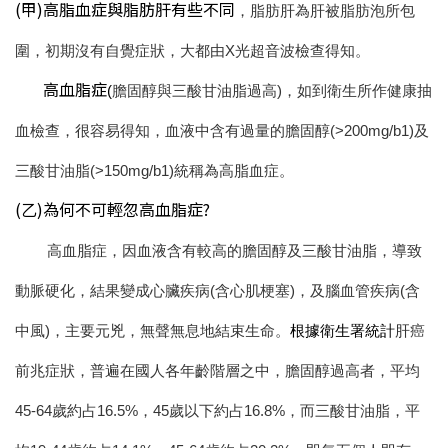
(甲)高脂血症與脂肪肝有些不同
，脂肪肝為肝被脂肪泡所包
圍，初期沒有自覺症狀，大都由X光超音波檢查得知。
高血脂症
(
膽固醇與三酸甘油脂過高)，如到衛生所作健康抽
血檢查，很容易得知，血液中含有過量的膽固醇(>200mg/b1)及
三酸甘油脂(>150mg/b1)統稱為高脂血症。
(乙)為何不可輕忽高血脂症?
高血脂症，因血液含有較高的膽固醇及三酸甘油脂，導致
動脈硬化，結果變成心臟疾病(含心肌梗塞)，及腦血管疾病(含
中風)，主要元兇，無聲無息地結束生命。
根據衛生署統計
肝癌
前兆症狀
，普遍在國人各年齡階層之中，膽固醇過高者，平均
45-64歲約占16.5%，45歲以下約占16.8%，而三酸甘油脂，平