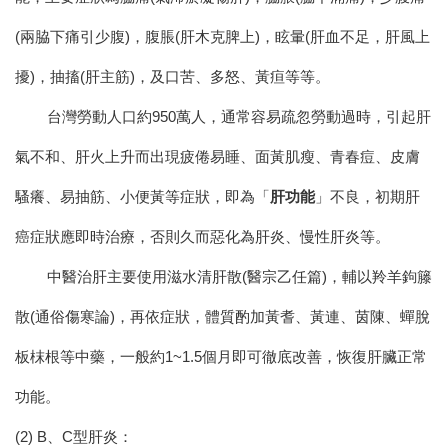
(兩脇下痛引少腹)，腹脹(肝木克脾上)，眩暈(肝血不足，肝風上
擾)，抽搐(肝主筋)，及口苦、多怒、黃疸等等。
台灣勞動人口約950萬人，通常容易疏忽勞動過時，引起肝
氣不和、肝火上升而出現疲倦易睡、面黃肌瘦、青春痘、皮膚
騷癢、易抽筋、小便黃等症狀，即為「
肝功能
」不良，初期肝
癌症狀應即時治療，否則久而惡化為肝炎、慢性肝炎等。
中醫治肝主要使用滋水清肝散(醫宗乙任篇)，輔以羚羊鉤籐
散(通俗傷寒論)，再依症狀，體質酌加黃耆、黃連、茵陳、蟬脫
板枺根等中藥，一般約1~1.5個月即可徹底改善，恢復肝臟正常
功能。
(2) B、C型肝炎：