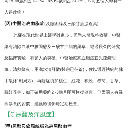
均19-44歲約占14.1%，45-64歲約占20.2%，即每五個人即有一
。
人得此病
(丙)中醫治高血脂症
(及膽固醇及三酸甘油脂過高)
此症在現代世界上醫學雖進步，但尚未發現特效藥，中醫
藥有消除血液中膽固醇及三酸甘油脂的藥草，經過長久的研究
及臨床實驗，有驚人的突破。
中醫治療高血脂症宜先疏氣理
氣，清熱降火，用滋水清肝散(醫宗已任篇)，佐以通經袪瘀的佛
手散(和劑局方)，再隨症填加桃仁、紅花、枳殼、赤芍、甘草、
藏紅花等，如正確用藥約2~3個月即可恢復健康，但因國人有暴
飲暴食的習慣，建議癒後仍應定期檢查。
【C.尿酸及痛風症】
(甲)尿酸及痛風統稱為高尿酸血症