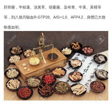
肝癌藥，半枝蓮、淡黃草、胡蔓籐、染布青、牛黃、黃槿等
等，到八個月驗血R-GTP28、A/G=1.0、AFP4.2，身體已大致
恢復如初。