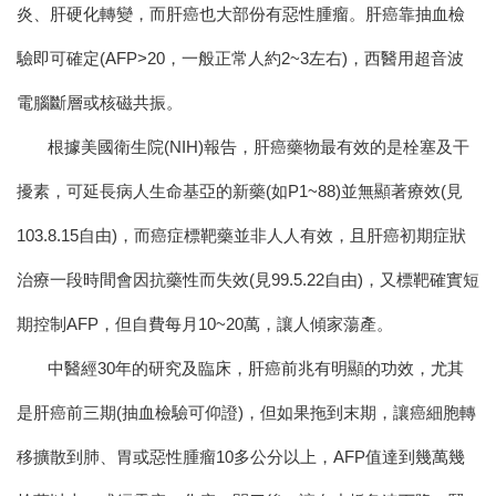
炎、肝硬化轉變，而肝癌也大部份有惡性腫瘤。
肝癌
靠抽血檢
驗即可確定(AFP>20，一般正常人約2~3左右)，西醫用超音波
電腦斷層或核磁共振。
根據美國衛生院(NIH)報告，肝癌藥物最有效的是栓塞及干
擾素，可延長病人生命基亞的新藥(如P1~88)並無顯著療效(見
103.8.15自由)，而癌症標靶藥並非人人有效，且肝癌初期症狀
治療一段時間會因抗藥性而失效(見99.5.22自由)，又標靶確實短
期控制AFP，但自費每月10~20萬，讓人傾家蕩產。
中醫經30年的研究及臨床，
肝癌前兆
有明顯的功效，尤其
是肝癌前三期(抽血檢驗可仰證)，但如果拖到末期，讓癌細胞轉
移擴散到肺、胃或惡性腫瘤10多公分以上，AFP值達到幾萬幾