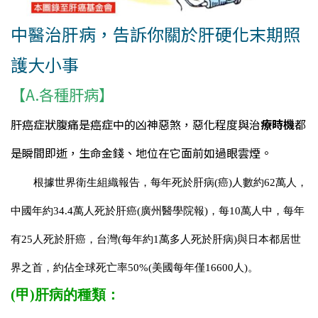
中醫治肝病，告訴你關於肝硬化末期照
護大小事
【A.各種肝病】
肝癌症狀腹痛是癌症中的凶神惡煞，惡化程度與治
療時機
都
是瞬間即逝，生命金錢、地位在它面前如過眼雲煙。
根據世界衛生組織報告，每年死於肝病(癌)人數約62萬人，
中國年約34.4萬人死於肝癌(廣州醫學院報)，每10萬人中，每年
有25人死於肝癌，台灣(每年約1萬多人死於肝病)與日本都居世
界之首，約佔全球死亡率50%(美國每年僅16600人)。
(甲)肝病的種類：