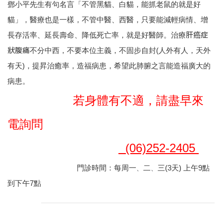
鄧小平先生有句名言「不管黑貓、白貓，能抓老鼠的就是好
貓」，醫療也是一樣，不管中醫、西醫，只要能減輕病情、增
肝癌症
長存活率、延長壽命、降低死亡率，就是好醫師。
治療
狀腹痛
不分中西，不要本位主義，不固步自封(人外有人，天外
有天)，提昇治癒率，造福病患，希望此肺腑之言能造福廣大的
病患。
若身體有不適，請盡早來
電詢問
(06)
252-2405
門診時間：每周一
二
三(3天) 上午9點
、
、
到下午7點