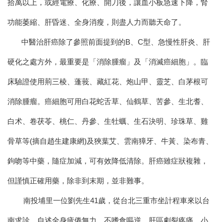
拾萬以上，或經電療、化療、開刀後，讓血小板急速下降，腎
功能萎縮、肝昏迷、全身消瘦，則盡人力而聽天命了。
中醫治肝癌
除了參照前面提到的B、C型、急慢性肝炎、肝
硬化之處方外，最重要是
「
消除腫瘤
」
及
「
消滅癌細胞
」
。臨
床驗證使用荊三棱、蓬莪、藏紅花、炮山甲、靈芝、白茅根可
消除腫瘤。
癌細胞
可用白花蛇舌草、仙鶴草、苦參、生北耆、
白术、卷茯苓、桃仁、丹參、生牡蠣、生石決明、珍珠草、雞
骨草等(摘自趙生建康網)及狹葉艾、雲南獐牙、牛黃、染布青、
鉤吻等中藥，隨症加減，可有效降低清除。
肝癌雖症狀複雜，
但謹慎正確用藥，除非到末期，並非難事。
南投埔里一位劉先生41歲，從台北三重市坐計程車來以台
南求診，自述全身疲倦無力、不嗜食嘔逆、肝區劇裂疼痛、小