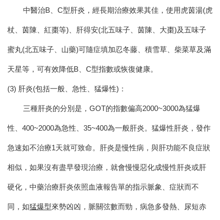
中醫治B、C型肝炎，經長期治療效果其佳，使用虎茵湯(虎
杖、茵陳、紅棗等)、肝得安(北五味子、茵陳、大棗)及五味子
蜜丸(北五味子、山藥)可隨症填加忍冬藤、積雪草、柴菜草及滿
天星等，可有效降低B、C型指數或恢復健康。
(3) 肝炎(包括一般、急性、猛爆性)：
三種肝炎的分別是，GOT的指數偏高2000~3000為猛爆
性、400~2000為急性、35~400為一般肝炎。猛爆性肝炎，發作
急速如不治療1天就可致命。肝炎是慢性病，與肝功能不良症狀
相似，如果沒有盡早發現治療，就會慢慢惡化成慢性肝炎或肝
硬化，中藥治療肝炎依照血液報告單的指示脈象、症狀而不
同，如
猛爆型
來勢凶凶，脈關弦數而勁，病急多發熱、尿短赤