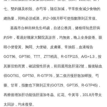
七、雙鈞籐及枳殼、赤芍等，隨症加減，平常飲食減少食物的
總熱量，同時必須戒酒，約2~3個月即可使指數降到正常值。
嘉義市台林街林先生45歲，自述公務員，健檢得知患肝病
約5年，看過好幾家大醫院及診所，均無效，晚上全身疲倦、眼
睛小便發黃、胸悶、大便秘、皮膚癢、常抽筋，血液報告
GOT96、GPT80、TTT、ZTT稍高、R-GTP115、A/G=1.3，按
其脈弦勁而實，確認慢性肝炎，前四週用急肝湯2號，服後驗血
得GOT61、GPT50、R-GTP76，第二個月慢肝散加蟬脫、芍
藥、甘草，指數也下降到正常(GOT29、GPT35、R-GTP45)，
再療後增加肝功能強肝湯加冬蟲、紅花、牛黃等，101.8月帶太
太回診，均未復發。