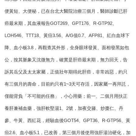
便黃短、大便秘，已在台北大醫院治療三個月，醫師診斷已肝
癌最末期，其血液報告GOT269、GPT176、R-GTP92、
LOH546、TTT18、黃疸3.56、A/G值0.7、AFP81、紅白血球下
降、血小板3.8，再觀查其外形，全身眼球發黃、面相發黑如包
公，按其脈象又沈微無力，確實是肝癌最末期，無力回天，告
訴其岳父及太太家屬，正值壯年期得此肝癌，非常凶惡，約只
有三個月的壽命，目前約只有1~3天可存活，因家屬一再拜託，
僅能背負「不可能的任務」，小心用藥；前一、二個月用扶正
養肝兼補血藥，強肝軟堅湯1、2號，加夜交籐、炒棗仁、丹
參、牛黃、西紅花，經驗血後GOT54、GPT36、R-GTP56、黃
疸2.6、血小板5.1，已改善，第三個月後使用強肝湯治硬化，加