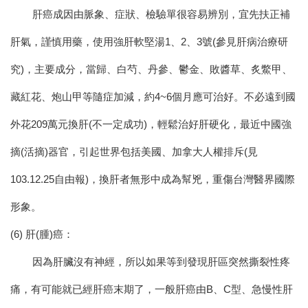
肝癌成因
由脈象、症狀、檢驗單很容易辨別，宜先扶正補
肝氣，謹慎用藥，使用強肝軟堅湯1、2、3號(參見肝病治療研
究)，主要成分，當歸、白芍、丹參、鬱金、敗醬草、炙鱉甲、
藏紅花、炮山甲等隨症加減，約4~6個月應可治好。
不必遠到國
外花209萬元換肝(不一定成功)，輕鬆治好肝硬化，最近中國強
摘(活摘)器官，引起世界包括美國、加拿大人權排斥(見
103.12.25自由報)，換肝者無形中成為幫兇，重傷台灣醫界國際
形象。
(6) 肝(腫)癌：
因為肝臟沒有神經，所以如果等到發現肝區突然撕裂性疼
痛，有可能就已經肝癌末期了，一般肝癌由B、C型、急慢性肝