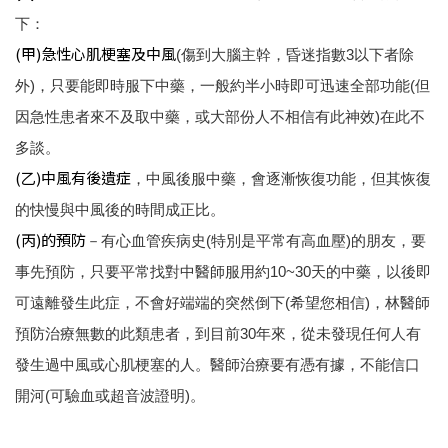
下：
(甲)急性心肌梗塞及中風
(傷到大腦主幹，昏迷指數3以下者除
外)，只要能即時服下中藥，一般約半小時即可迅速全部功能(但
因急性患者來不及取中藥，或大部份人不相信有此神效)在此不
多談。
(乙)中風有後遺症
，中風後服中藥，會逐漸恢復功能，但其恢復
的快慢與中風後的時間成正比。
(丙)的預防
－有心血管疾病史(特別是平常有高血壓)的朋友，要
事先預防，只要平常找對中醫師服用約10~30天的中藥，以後即
可遠離發生此症，不會好端端的突然倒下(希望您相信)，林醫師
預防治療無數的此類患者，到目前30年來，從未發現任何人有
發生過中風或心肌梗塞的人。醫師治療要有憑有據，不能信口
開河(可驗血或超音波證明)。