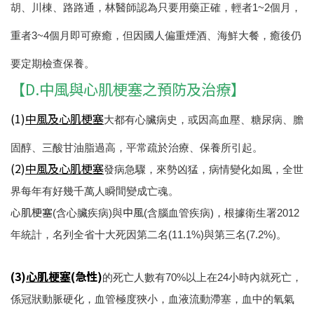
胡、川棟、路路通，林醫師認為只要用藥正確，輕者1~2個月，
重者3~4個月即可療癒，但因國人偏重煙酒、海鮮大餐，癒後仍
要定期檢查保養。
【D.中風與心肌梗塞之預防及治療】
(1)
中風及心肌梗塞
大都有心臟病史，或因高血壓、糖尿病、膽
固醇、三酸甘油脂過高，平常疏於治療、保養所引起。
(2)
中風及心肌梗塞
發病急驟，來勢凶猛，病情變化如風，全世
界每年有好幾千萬人瞬間變成亡魂。
心肌梗塞
中風
(含心臟疾病)與
(含腦血管疾病)，根據衛生署2012
年統計，名列全省十大死因第二名(11.1%)與第三名(7.2%)。
(3)
心肌梗塞
(急性)
的死亡人數有70%以上在24小時內就死亡，
係冠狀動脈硬化，血管極度狹小，血液流動滯塞，血中的氧氣