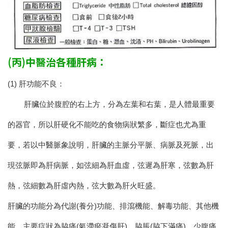
(丙)中醫治各種肝病：
(1) 肝功能不良：
肝臟位於腹腔的右上方，分為左葉和右葉，是人體最重要
的器官，所以肝硬化不能吃的食物病狀繁多，斷症也尤為重
要，若以中醫脈象說明，肝臟的主脈分平脈、病脈及死脈，出
現弦脈即為肝病脈，如弦細為肝血虛，弦遲為肝寒，弦數為肝
熱，弦細數為肝虛內熱，弦大數為肝火旺盛。
肝臟的功能分為代謝(養分)功能、排瀉機能、解毒功能、其他機
能，主要症狀為脇痛(氣滯瘀凝傷肝)，脇脹(脇下滿痛)，少腹痛