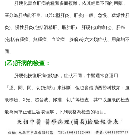
肝硬化壽命肝病的種類多而複雜，依其輕重不同的用藥，
區分為肝功能不良、B與C型肝炎、肝炎(一般、急慢、猛爆性肝
炎)、慢性肝炎(包括酒精肝、脂肪肝)、肝硬化(纖維化)、肝癌
(包括有腫瘤、無腫瘤、血管瘤、腺瘤)等六大類症狀、用藥均不
同。
(乙)肝病的檢查：
肝硬化恢復肝病種類多，症狀不同，中醫通常會運用
「望、聞、問、切(把脈)」來診斷，但也會借助西醫科技如：血
液檢驗、X光、超音波、掃描、切片等檢查，其中以血液的檢查
最為簡單正確且容易理解，下列表格為檢查的項目。