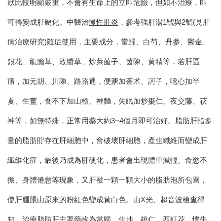
狀比較明顯嚴重，不會有生命上的立即危險，但如不治療，即
可轉變成肝硬化。中醫治
慢性肝炎
，參考強肝湯1號與2號(見肝
病治療研究)隨症使用，主要成分，當歸、白芍、丹參、鬱金、
銀花、龍膽草、敗醬草、炒萊菔子、茵陳、黃精等，若肝區
痛，加元胡、川陳、路路通，便溏加蒼术、訶子，噁心加半
夏、生薑，食不下加山楂、神麯，失眠加炒棗仁、夜交藤、茯
神等，如無特殊，正常用藥大約3~4個月即可治好。
脂肪肝指多
量的脂肪貯存在肝細胞中，會破壞肝細胞，產生纖維而變成肝
纖維化症，最後乃成為肝硬化，患者會出現體重減輕、食慾不
振、身體倦怠等現象，又肝被一顆一顆大小的脂肪泡所包圍，
使肝腫脹由原來的粉紅色變成黃白色。由X光、超音波檢查得
知，治療脂肪肝主要藥物為當歸、生地、桃仁、西紅花、懷牛