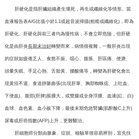
肝硬化是指肝臟組織產生壞死，再生或纖維化等情形。
當
血液報告表A/G比值小於1.1或超音波掃描(粗糙或纖維化)，即為
肝硬化。
肝硬化與前三者均為慢性病，不會立即危險，但肝硬
化是由肝炎
長期未治好
轉變而來，病情很複雜，
一般肝炎
出現
的症狀如疲倦乏人、食慾不振、噁心、腹脹、肝區痛、便溏、
頭暈失眠、手足心熱、舌胎黃、腰酸痛等，轉變為
肝硬化
會出
現黃疸不退、食道靜脈曲張(出現肝掌、胸部蜘蛛痣、上吐血、
下便血)、腹部(肝脾)脹腫大，或雙腿或全身浮腫、血液(紅、白)
血球、血色素、血小板下降，最後末期危急腎臟(肌酐酸C上升)
尿毒或肝癌指數(AFP)上升，更難醫治。
肝細胞癌分類
由脈象、症狀、檢驗單很容易辨別，宜先扶