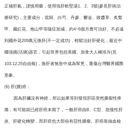
正補肝氣，謹慎用藥，使用強肝軟堅湯1、2、3號(參見肝病治
療研究)，主要成分，當歸、白芍、丹參、鬱金、敗醬草、炙鱉
甲、藏紅花、炮山甲等隨症加減，約4~6個月應可治好。
不必遠
到國外花209萬元換肝(不一定成功)，輕鬆治好肝硬化，最近中
國強摘(活摘)器官，引起世界包括美國、加拿大人權排斥(見
103.12.25自由報)，換肝者無形中成為幫兇，重傷台灣醫界國際
形象。
(6) 肝(腫)癌：
因為肝臟沒有神經，所以如果等到發現肝區突然撕裂性疼
痛，有可能就已經肝癌末期了，一般肝癌由B、C型、急慢性肝
炎、肝硬化轉變，而肝癌也大部份有惡性腫瘤。
肝癌
靠抽血檢