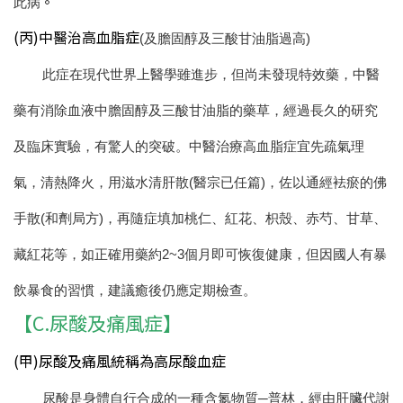
。
此病
(丙)中醫治高血脂症
(及膽固醇及三酸甘油脂過高)
此症在現代世界上醫學雖進步，但尚未發現特效藥，中醫
藥有消除血液中膽固醇及三酸甘油脂的藥草，經過長久的研究
及臨床實驗，有驚人的突破。
中醫治療高血脂症宜先疏氣理
氣，清熱降火，用滋水清肝散(醫宗已任篇)，佐以通經袪瘀的佛
手散(和劑局方)，再隨症填加桃仁、紅花、枳殼、赤芍、甘草、
藏紅花等，如正確用藥約2~3個月即可恢復健康，但因國人有暴
飲暴食的習慣，建議癒後仍應定期檢查。
【C.尿酸及痛風症】
(甲)尿酸及痛風統稱為高尿酸血症
尿酸是身體自行合成的一種含氮物質─普林，經由肝臟代謝