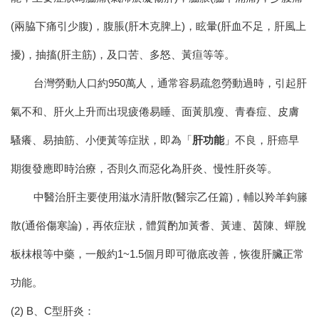
(兩脇下痛引少腹)，腹脹(肝木克脾上)，眩暈(肝血不足，肝風上
擾)，抽搐(肝主筋)，及口苦、多怒、黃疸等等。
台灣勞動人口約950萬人，通常容易疏忽勞動過時，引起肝
氣不和、肝火上升而出現疲倦易睡、面黃肌瘦、青春痘、皮膚
騷癢、易抽筋、小便黃等症狀，即為「
肝功能
」不良，肝癌早
期復發應即時治療，否則久而惡化為肝炎、慢性肝炎等。
中醫治肝主要使用滋水清肝散(醫宗乙任篇)，輔以羚羊鉤籐
散(通俗傷寒論)，再依症狀，體質酌加黃耆、黃連、茵陳、蟬脫
板枺根等中藥，一般約1~1.5個月即可徹底改善，恢復肝臟正常
功能。
(2) B、C型肝炎：