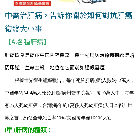
中醫治肝病，告訴你關於如何對抗肝癌
復發大小事
【A.各種肝病】
肝癌飲食是癌症中的凶神惡煞，惡化程度與治
療時機
都是瞬
間即逝，生命金錢、地位在它面前如過眼雲煙。
根據世界衛生組織報告，每年死於肝病(癌)人數約62萬人，
中國年約34.4萬人死於肝癌(廣州醫學院報)，每10萬人中，每年
有25人死於肝癌，台灣(每年約1萬多人死於肝病)與日本都居世
界之首，約佔全球死亡率50%(美國每年僅16600人)。
(甲)肝病的種類：