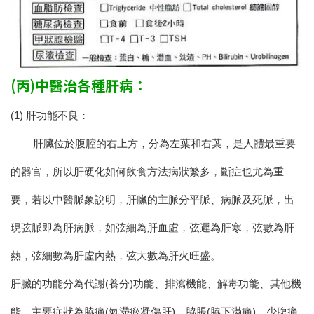
(丙)中醫治各種肝病：
(1) 肝功能不良：
肝臟位於腹腔的右上方，分為左葉和右葉，是人體最重要
的器官，所以肝硬化如何飲食方法病狀繁多，斷症也尤為重
要，若以中醫脈象說明，肝臟的主脈分平脈、病脈及死脈，出
現弦脈即為肝病脈，如弦細為肝血虛，弦遲為肝寒，弦數為肝
熱，弦細數為肝虛內熱，弦大數為肝火旺盛。
肝臟的功能分為代謝(養分)功能、排瀉機能、解毒功能、其他機
能，主要症狀為脇痛(氣滯瘀凝傷肝)，脇脹(脇下滿痛)，少腹痛