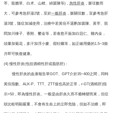
芩、龍膽草、白术、山楂、綿茵陳等)，
急性肝炎
，脈弦數而
大，可參考急肝湯2號，至於
一般肝炎
，脈關弦數，宜參考急肝
湯3號，隨症加減使用，治療中若黃疸不退酌加茵陳、黃芩、脘
悶加川棟子、香附、鬱金等，若食慾不振加白蒄仁、雞內金，
頭暈加菊花，多汗加浮小麥、煆牡蠣等，如正確用藥的1.5~3個
月即可恢復健康。
(4) 慢性肝炎(包括酒精性肝或脂肪肝)：
慢性肝炎的血液報告單GOT、GPT介於35~400之間，同時
黃疸指數、ALK-P、TTT、ZTT值也高於正常，r-GT(酒精肝)指
示>50，即為慢性肝炎。
一般是由肝炎久而不癒轉變而來，但症
狀比較明顯嚴重，不會有生命上的立即危險，但如不治療，即