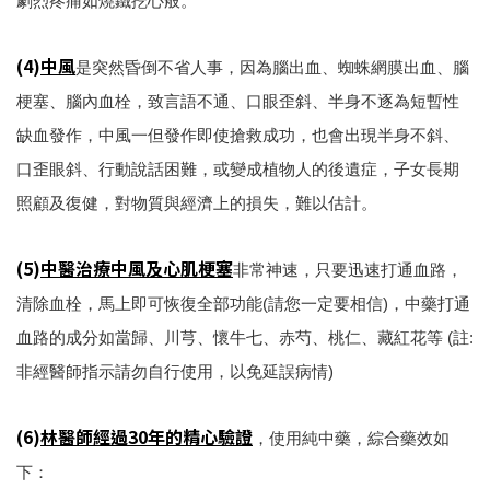
劇烈疼痛如燒鐵挖心般。
(4)
中風
是突然昏倒不省人事，因為腦出血、蜘蛛網膜出血、腦
梗塞、腦內血栓，致言語不通、口眼歪斜、半身不逐為短暫性
缺血發作，中風一但發作即使搶救成功，也會出現半身不斜、
口歪眼斜、行動說話困難，或變成植物人的後遺症，子女長期
照顧及復健，對物質與經濟上的損失，難以估計。
(5)
中醫治療中風及心肌梗塞
非常神速，只要迅速打通血路，
清除血栓，馬上即可恢復全部功能(請您一定要相信)，中藥打通
血路的成分如當歸、川芎、懷牛七、赤芍、桃仁、藏紅花等 (註:
非經醫師指示請勿自行使用，以免延誤病情)
(6)
林醫師經過30年的精心驗證
，使用純中藥，綜合藥效如
下：