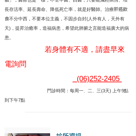
肝癌飲
長存活率、延長壽命、降低死亡率，就是好醫師。
治療
食
不分中西，不要本位主義，不固步自封(人外有人，天外有
天)，提昇治癒率，造福病患，希望此肺腑之言能造福廣大的病
患。
若身體有不適，請盡早來
電詢問
(06)
252-2405
門診時間：每周一
二
三(3天) 上午9點
、
、
到下午7點
診所資訊