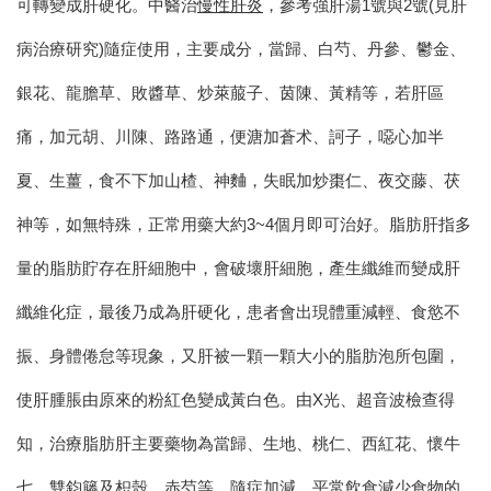
可轉變成肝硬化。中醫治
慢性肝炎
，參考強肝湯1號與2號(見肝
病治療研究)隨症使用，主要成分，當歸、白芍、丹參、鬱金、
銀花、龍膽草、敗醬草、炒萊菔子、茵陳、黃精等，若肝區
痛，加元胡、川陳、路路通，便溏加蒼术、訶子，噁心加半
夏、生薑，食不下加山楂、神麯，失眠加炒棗仁、夜交藤、茯
神等，如無特殊，正常用藥大約3~4個月即可治好。
脂肪肝指多
量的脂肪貯存在肝細胞中，會破壞肝細胞，產生纖維而變成肝
纖維化症，最後乃成為肝硬化，患者會出現體重減輕、食慾不
振、身體倦怠等現象，又肝被一顆一顆大小的脂肪泡所包圍，
使肝腫脹由原來的粉紅色變成黃白色。由X光、超音波檢查得
知，治療脂肪肝主要藥物為當歸、生地、桃仁、西紅花、懷牛
七、雙鈞籐及枳殼、赤芍等，隨症加減，平常飲食減少食物的