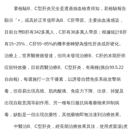
要檢驗B、C型肝炎完全是透過抽血檢查得知，若檢驗報告
顯示「+」或高於正常值即為B、C肝帶原。主要由血液感染，
目前台灣B肝有342多萬人，C肝有36多萬人帶原；根據統計B肝
有15~25%，C肝55~85%的機率會轉變為慢性肝炎或肝硬化。
治療上，世界醫療雖發達，但尚未發現治療B、C肝的末期肝癌
症狀特效藥，目前西醫治療B、C型肝炎，有兩種(摘自99.5.22
自由報)，每週施打一次干擾素，以誘發自體免疫系統攻擊病
毒，但容易出現高燒、肌肉酸痛、免疫力下降、出疹、掉髮及
出現自殺意識等副作用。
另一種每日服抗病毒藥物來抑制病
毒，缺點是一但出現抗藥性，其他藥物即無法達到治療效果。
中醫治B、C型肝炎，經長期治療效果其佳，使用虎茵湯(虎