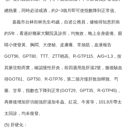
總熱量，同時必須戒酒，約2~3個月即可使指數降到正常值。
嘉義市台林街林先生45歲，自述公務員，健檢得知患肝病
約5年，看過好幾家大醫院及診所，均無效，晚上全身疲倦、眼
睛小便發黃、胸悶、大便秘、皮膚癢、常抽筋，血液報告
GOT96、GPT80、TTT、ZTT稍高、R-GTP115、A/G=1.3，按
其脈弦勁而實，確認慢性肝炎，前四週用急肝湯2號，服後驗血
得GOT61、GPT50、R-GTP76，第二個月慢肝散加蟬脫、芍
藥、甘草，指數也下降到正常(GOT29、GPT35、R-GTP45)，
再療後增加肝功能強肝湯加冬蟲、紅花、牛黃等，101.8月帶太
太回診，均未復發。
(5) 肝硬化：