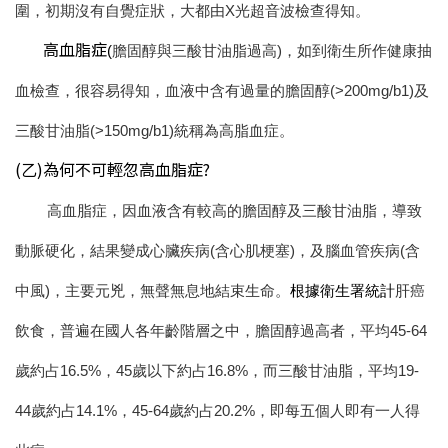
圍，初期沒有自覺症狀，大都由X光超音波檢查得知。
高血脂症
(
膽固醇與三酸甘油脂過高)，如到衛生所作健康抽
血檢查，很容易得知，血液中含有過量的膽固醇(>200mg/b1)及
三酸甘油脂(>150mg/b1)統稱為高脂血症。
(乙)為何不可輕忽高血脂症?
高血脂症，因血液含有較高的膽固醇及三酸甘油脂，導致
動脈硬化，結果變成心臟疾病(含心肌梗塞)，及腦血管疾病(含
中風)，主要元兇，無聲無息地結束生命。
根據衛生署統計
肝癌
飲食
，普遍在國人各年齡階層之中，膽固醇過高者，平均45-64
歲約占16.5%，45歲以下約占16.8%，而三酸甘油脂，平均19-
44歲約占14.1%，45-64歲約占20.2%，即每五個人即有一人得