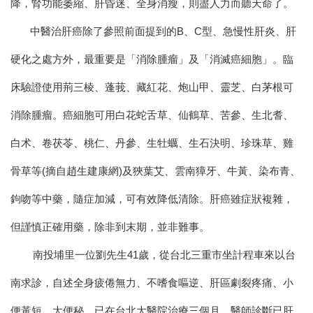
降，腎功能萎縮、肝昏迷、全身消瘦，則盡人力而聽天命了。
中醫治肝癌
除了參照前面提到的B、C型、急慢性肝炎、肝
硬化之處方外，最重要是
「
消除腫瘤
」
及
「
消滅癌細胞
」
。臨
床驗證使用荊三棱、蓬莪、藏紅花、炮山甲、靈芝、白茅根可
消除腫瘤。
癌細胞
可用白花蛇舌草、仙鶴草、苦參、生北耆、
白术、卷茯苓、桃仁、丹參、生牡蠣、生石決明、珍珠草、雞
骨草等(摘自趙生建康網)及狹葉艾、雲南獐牙、牛黃、染布青、
鉤吻等中藥，隨症加減，可有效降低清除。
肝癌雖症狀複雜，
但謹慎正確用藥，除非到末期，並非難事。
南投埔里一位劉先生41歲，從台北三重市坐計程車來以台
南求診，自述全身疲倦無力、不嗜食嘔逆、肝區劇裂疼痛、小
便黃短、大便秘，已在台北大醫院治療三個月，醫師診斷已肝