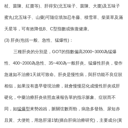
杖、茵陳、紅棗等)、肝得安(北五味子、茵陳、大棗)及五味子
蜜丸(北五味子、山藥)可隨症填加忍冬藤、積雪草、柴菜草及滿
天星等，可有效降低B、C型指數或恢復健康。
(3) 肝炎(包括一般、急性、猛爆性)：
三種肝炎的分別是，GOT的指數偏高2000~3000為猛爆
性、400~2000為急性、35~400為一般肝炎。猛爆性肝炎，發作
急速如不治療1天就可致命。肝炎是慢性病，與肝功能不良症狀
相似，如果沒有盡早發現治療，就會慢慢惡化成慢性肝炎或肝
硬化，中藥治療肝炎依照血液報告單的指示脈象、症狀而不
同，如
猛爆型
來勢凶凶，脈關弦數而勁，病急多發熱、尿短赤
且黃、大便乾，用急肝湯1號(摘自肝病治療研究)，主要成分(黃