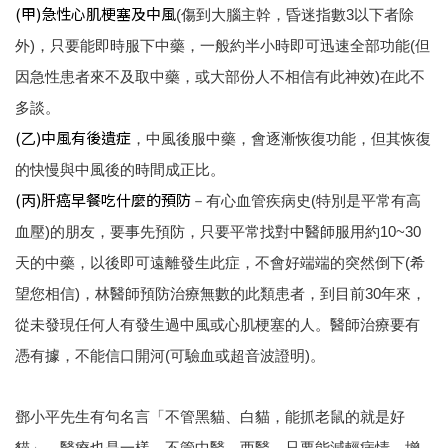
(甲)急性心肌梗塞及中風
(傷到大腦主幹，昏迷指數3以下者除
外)，只要能即時服下中藥，一般約半小時即可迅速全部功能(但
因急性患者來不及取中藥，或大部份人不相信有此神效)在此不
多談。
(乙)中風有後遺症
，中風後服中藥，會逐漸恢復功能，但其恢復
的快慢與中風後的時間成正比。
(丙)肝癌早餐吃什麼的預防
－有心血管疾病史(特別是平常有高
血壓)的朋友，要事先預防，只要平常找對中醫師服用約10~30
天的中藥，以後即可遠離發生此症，不會好端端的突然倒下(希
望您相信)，林醫師預防治療無數的此類患者，到目前30年來，
從未發現任何人有發生過中風或心肌梗塞的人。醫師治療要有
憑有據，不能信口開河(可驗血或超音波證明)。
鄧小平先生有句名言「不管黑貓、白貓，能抓老鼠的就是好
貓」，醫療也是一樣，不管中醫、西醫，只要能減輕病情、增