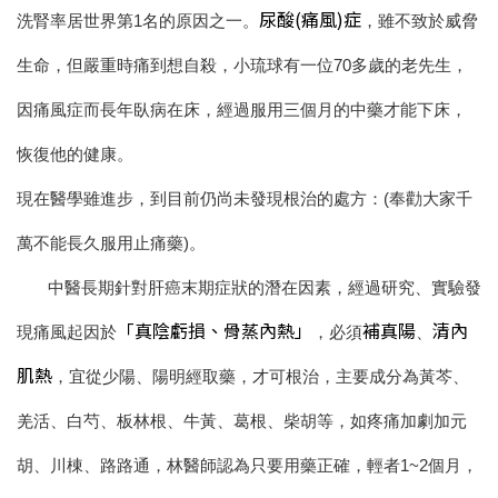
尿酸(痛風)症
洗腎率居世界第1名的原因之一。
，雖不致於威脅
生命，但嚴重時痛到想自殺，小琉球有一位70多歲的老先生，
因痛風症而長年臥病在床，經過服用三個月的中藥才能下床，
恢復他的健康。
現在醫學雖進步，到目前仍尚未發現根治的處方：(奉勸大家千
萬不能長久服用止痛藥)。
中醫長期針對肝癌末期症狀的潛在因素，經過研究、實驗發
「真陰虧損、骨蒸內熱」
補真陽
清內
現痛風起因於
，必須
、
肌熱
，宜從少陽、陽明經取藥，才可根治，主要成分為黃芩、
羌活、白芍、板林根、牛黃、葛根、柴胡等，如疼痛加劇加元
胡、川棟、路路通，林醫師認為只要用藥正確，輕者1~2個月，