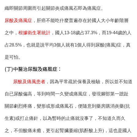
織即關節周圍而引起關節炎或痛風石即為痛風症。
尿酸及痛風症
，
肝癌不能吃什麼
普遍存在於國人大小年齡階層
之中，
根據衛生署統計
，國人13-18歲占37.3%，而19-44歲的人
占28.5%，也就是說平均3個人就有1個人得到尿酸(痛風)症，真
是可怕。
(丁)中醫治尿酸及痛風症：
尿酸及痛風患者
，因為平常疏於保養及檢驗，所以並不知道
自已尿酸偏高，等到時間一久變成痛風症，發現腳部第一蹠趾
關節劇烈疼痛，變形或形成痛風石，便隨意到藥房購消炎藥(抗
生素)或打止痛針，以為暫時的止痛就沒事了，不知道久而久
之，不但酸痛未癒，更引起腎臟萎縮(肌酐酸上升)，這也是國人