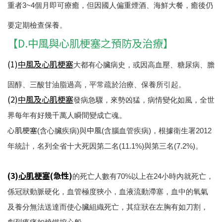
重者3~4個月即可療癒，但因國人偏重煙酒、海鮮大餐，癒後仍
要定期檢查保養。
【D.中風與心肌梗塞之預防及治療】
(1)
中風及心肌梗塞
大都有心臟病史，或因高血壓、糖尿病、膽
固醇、三酸甘油脂過高，平常疏於治療、保養所引起。
(2)
中風及心肌梗塞
發病急驟，來勢凶猛，病情變化如風，全世
界每年有好幾千萬人瞬間變成亡魂。
心肌梗塞
中風
(含心臟疾病)與
(含腦血管疾病)，根據衛生署2012
年統計，名列全省十大死因第二名(11.1%)與第三名(7.2%)。
(3)
心肌梗塞
(急性)
的死亡人數有70%以上在24小時內就死亡，
係冠狀動脈硬化，血管極度狹小，血液流動滯塞，血中的氧氣
及養分無法送達而使心臟組織死亡，其症狀在左胸有如刀割，