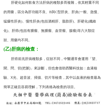
肝硬化如何飲食方法肝病的種類多而複雜，依其輕重不同
的用藥，區分為肝功能不良、B與C型肝炎、肝炎(一般、急慢、
猛爆性肝炎)、慢性肝炎(包括酒精肝、脂肪肝)、肝硬化(纖維
化)、肝癌(包括有腫瘤、無腫瘤、血管瘤、腺瘤)等六大類症
狀、用藥均不同。
(乙)肝病的檢查：
肝癌前兆肝病種類多，症狀不同，中醫通常會運用「望、
聞、問、切(把脈)」來診斷，但也會借助西醫科技如：血液檢
驗、X光、超音波、掃描、切片等檢查，其中以血液的檢查最為
簡單正確且容易理解，下列表格為檢查的項目。