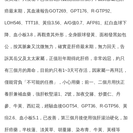
癌最末期，其血液報告GOT269、GPT176、R-GTP92、
LOH546、TTT18、黃疸3.56、A/G值0.7、AFP81、紅白血球下
降、血小板3.8，再觀查其外形，全身眼球發黃、面相發黑如包
公，按其脈象又沈微無力，確實是肝癌最末期，無力回天，告
訴其岳父及太太家屬，正值壯年期得此肝癌，非常凶惡，約只
有三個月的壽命，目前約只有1~3天可存活，因家屬一再拜託，
僅能背負「不可能的任務」，小心用藥；前一、二個月用扶正
養肝兼補血藥，強肝軟堅湯1、2號，加夜交籐、炒棗仁、丹
參、牛黃、西紅花，經驗血後GOT54、GPT36、R-GTP56、黃
疸2.6、血小板5.1，已改善，第三個月後使用強肝湯治硬化，加
肝癌藥，半枝蓮、淡黃草、胡蔓籐、染布青、牛黃、黃槿等