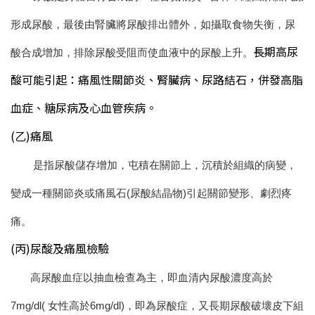
形成尿酸，最後由腎臟將尿酸排出體外，如攝取食物失衡，尿
長期高尿
酸合成增加，排除尿酸受阻而使血液中的尿酸上升。
酸可能引起：痛風性關節炎、腎臟病、尿路結石，併發高脂
血症、糖尿病及心血管疾病。
(乙)痛風
是指尿酸儲存增加，屯積在關節上，沉積於組織的病變，
變成一種關節炎或痛風石(尿酸結晶物)引起關節變形、劇烈疼
痛。
(丙)尿酸及痛風檢驗
高尿酸血症以抽血檢查為主，即血清內尿酸濃度高於
7mg/dl( 女性高於6mg/dl)，即為尿酸症，又長期尿酸破壞皮下組