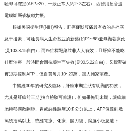
驗即可確定(AFP>20，一般正常人約2~3左右)，西醫用超音波
電腦斷層或核磁共振。
根據美國衛生院(NIH)報告，肝癌症狀腹痛最有效的是栓塞
及干擾素，可延長病人生命基亞的新藥(如P1~88)並無顯著療效
(見103.8.15自由)，而癌症標靶藥並非人人有效，且肝癌不能吃
什麼治療一段時間會因抗藥性而失效(見99.5.22自由)，又標靶確
實短期控制AFP，但自費每月10~20萬，讓人傾家蕩產。
中醫經30年的研究及臨床，
肝癌末期症狀
有明顯的功效，
尤其是肝癌前三期(抽血檢驗可仰證)，但如果拖到末期，讓癌細
胞轉移擴散到肺、胃或惡性腫瘤10多公分以上，AFP值達到幾
萬幾拾萬以上，或經電療、化療、開刀後，讓血小板急速下